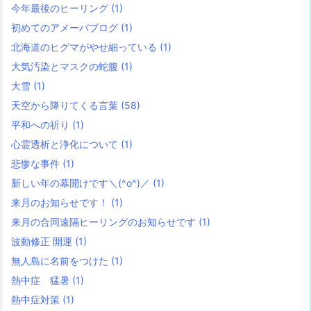
今年最後のヒーリング
(1)
初めてのアメーバブログ
(1)
北海道のヒグマがやせ細っている
(1)
大気汚染とマスクの蛇腹
(1)
大雪
(1)
天空から降りてくる言葉
(58)
平和への祈り
(1)
心霊透析と浄化について
(1)
悲惨な事件
(1)
新しい年の幕開けです＼(^o^)／
(1)
来月のお知らせです！
(1)
来月の合同遠隔ヒーリングのお知らせです
(1)
波動修正 開運
(1)
無人島に名前をつけた
(1)
熱中症 猛暑
(1)
熱中症対策
(1)