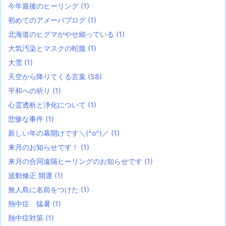
今年最後のヒーリング
(1)
初めてのアメーバブログ
(1)
北海道のヒグマがやせ細っている
(1)
大気汚染とマスクの蛇腹
(1)
大雪
(1)
天空から降りてくる言葉
(58)
平和への祈り
(1)
心霊透析と浄化について
(1)
悲惨な事件
(1)
新しい年の幕開けです＼(^o^)／
(1)
来月のお知らせです！
(1)
来月の合同遠隔ヒーリングのお知らせです
(1)
波動修正 開運
(1)
無人島に名前をつけた
(1)
熱中症 猛暑
(1)
熱中症対策
(1)