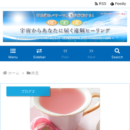
RSS
Feedly
Menu
Sidebar
Prev
Next
Search
ホーム
>
終息
ブログ２