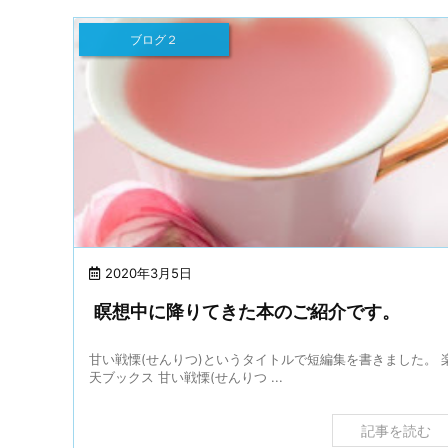
ブログ２
2020年3月5日
瞑想中に降りてきた本のご紹介です。
甘い戦慄(せんりつ)というタイトルで短編集を書きました。 
天ブックス 甘い戦慄(せんりつ ...
記事を読む