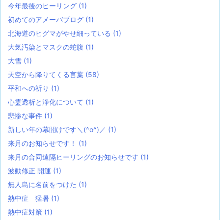
今年最後のヒーリング
(1)
初めてのアメーバブログ
(1)
北海道のヒグマがやせ細っている
(1)
大気汚染とマスクの蛇腹
(1)
大雪
(1)
天空から降りてくる言葉
(58)
平和への祈り
(1)
心霊透析と浄化について
(1)
悲惨な事件
(1)
新しい年の幕開けです＼(^o^)／
(1)
来月のお知らせです！
(1)
来月の合同遠隔ヒーリングのお知らせです
(1)
波動修正 開運
(1)
無人島に名前をつけた
(1)
熱中症 猛暑
(1)
熱中症対策
(1)