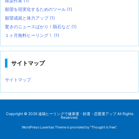
除染作業
(1)
願望を現実化するためのツール
(1)
願望成就と体力アップ
(1)
驚きのニュースばかり！隕石など
(1)
１ヶ月無料ヒーリング！
(1)
サイトマップ
サイトマップ
Copyright ©
2026
遠隔ヒーリングで健康運・財運・恋愛運アップ
All Rights
Reserved.
WordPress Luxeritas Theme is provided by "
Thought is free
".