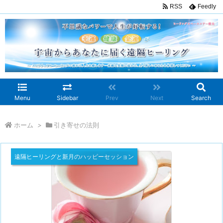
RSS
Feedly
Menu
Sidebar
Prev
Next
Search
ホーム
>
引き寄せの法則
遠隔ヒーリングと新月のハッピーセッション