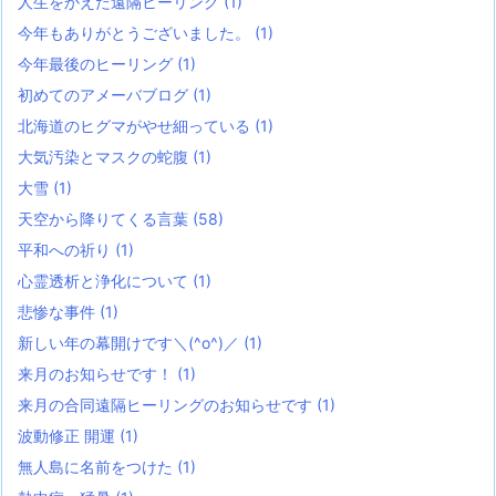
人生をかえた遠隔ヒーリング
(1)
今年もありがとうございました。
(1)
今年最後のヒーリング
(1)
初めてのアメーバブログ
(1)
北海道のヒグマがやせ細っている
(1)
大気汚染とマスクの蛇腹
(1)
大雪
(1)
天空から降りてくる言葉
(58)
平和への祈り
(1)
心霊透析と浄化について
(1)
悲惨な事件
(1)
新しい年の幕開けです＼(^o^)／
(1)
来月のお知らせです！
(1)
来月の合同遠隔ヒーリングのお知らせです
(1)
波動修正 開運
(1)
無人島に名前をつけた
(1)