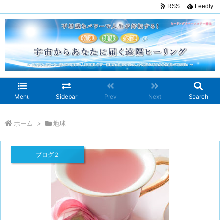
RSS
Feedly
Menu
Sidebar
Prev
Next
Search
ホーム
>
地球
ブログ２