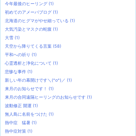
今年最後のヒーリング
(1)
初めてのアメーバブログ
(1)
北海道のヒグマがやせ細っている
(1)
大気汚染とマスクの蛇腹
(1)
大雪
(1)
天空から降りてくる言葉
(58)
平和への祈り
(1)
心霊透析と浄化について
(1)
悲惨な事件
(1)
新しい年の幕開けです＼(^o^)／
(1)
来月のお知らせです！
(1)
来月の合同遠隔ヒーリングのお知らせです
(1)
波動修正 開運
(1)
無人島に名前をつけた
(1)
熱中症 猛暑
(1)
熱中症対策
(1)