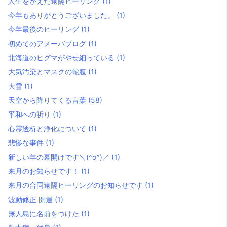
人生をかえた遠隔ヒーリング
(1)
今年もありがとうございました。
(1)
今年最後のヒーリング
(1)
初めてのアメーバブログ
(1)
北海道のヒグマがやせ細っている
(1)
大気汚染とマスクの蛇腹
(1)
大雪
(1)
天空から降りてくる言葉
(58)
平和への祈り
(1)
心霊透析と浄化について
(1)
悲惨な事件
(1)
新しい年の幕開けです＼(^o^)／
(1)
来月のお知らせです！
(1)
来月の合同遠隔ヒーリングのお知らせです
(1)
波動修正 開運
(1)
無人島に名前をつけた
(1)