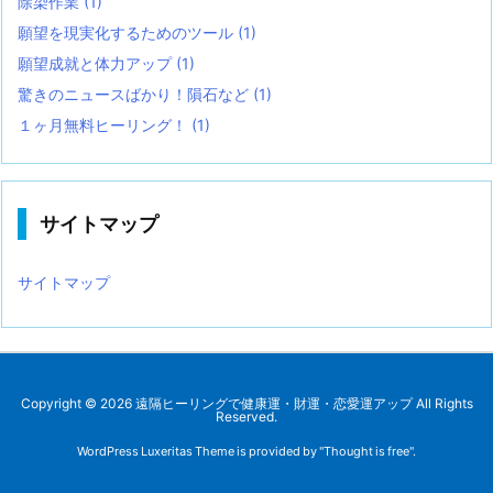
除染作業
(1)
願望を現実化するためのツール
(1)
願望成就と体力アップ
(1)
驚きのニュースばかり！隕石など
(1)
１ヶ月無料ヒーリング！
(1)
サイトマップ
サイトマップ
Copyright ©
2026
遠隔ヒーリングで健康運・財運・恋愛運アップ
All Rights
Reserved.
WordPress Luxeritas Theme is provided by "
Thought is free
".