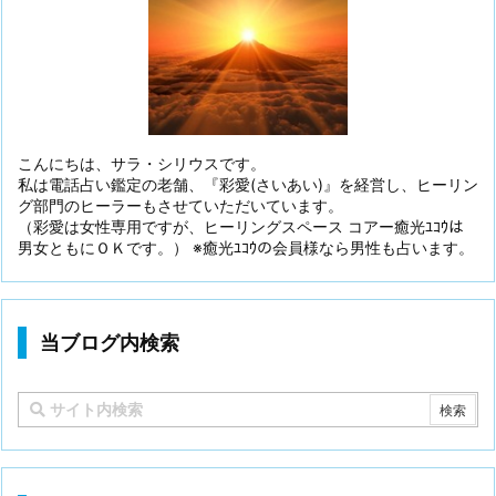
こんにちは、サラ・シリウスです。
私は電話占い鑑定の老舗、『彩愛(さいあい)』を経営し、ヒーリン
グ部門のヒーラーもさせていただいています。
（彩愛は女性専用ですが、ヒーリングスペース コアー癒光ﾕｺｳは
男女ともにＯＫです。） ※癒光ﾕｺｳの会員様なら男性も占います。
当ブログ内検索