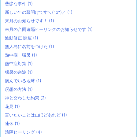
悲惨な事件
(1)
新しい年の幕開けです＼(^o^)／
(1)
来月のお知らせです！
(1)
来月の合同遠隔ヒーリングのお知らせです
(1)
波動修正 開運
(1)
無人島に名前をつけた
(1)
熱中症 猛暑
(1)
熱中症対策
(1)
猛暑の余波
(1)
病んでいる地球
(1)
瞑想の方法
(1)
神と交わした約束
(2)
花見
(1)
言いたいことは山ほどあれど
(1)
連休
(1)
遠隔ヒーリング
(4)