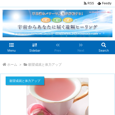
RSS
Feedly
Menu
Sidebar
Prev
Next
Search
ホーム
>
願望成就と体力アップ
願望成就と体力アップ