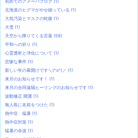
初めてのアメーバブログ
(1)
北海道のヒグマがやせ細っている
(1)
大気汚染とマスクの蛇腹
(1)
大雪
(1)
天空から降りてくる言葉
(58)
平和への祈り
(1)
心霊透析と浄化について
(1)
悲惨な事件
(1)
新しい年の幕開けです＼(^o^)／
(1)
来月のお知らせです！
(1)
来月の合同遠隔ヒーリングのお知らせです
(1)
波動修正 開運
(1)
無人島に名前をつけた
(1)
熱中症 猛暑
(1)
熱中症対策
(1)
猛暑の余波
(1)