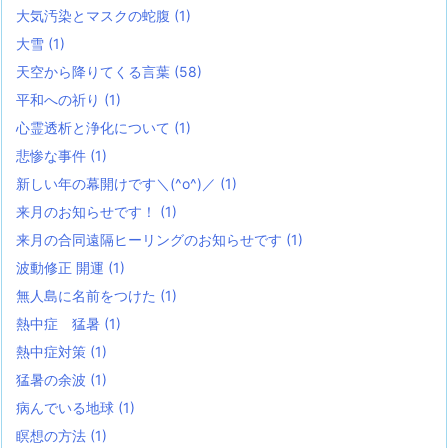
大気汚染とマスクの蛇腹
(1)
大雪
(1)
天空から降りてくる言葉
(58)
平和への祈り
(1)
心霊透析と浄化について
(1)
悲惨な事件
(1)
新しい年の幕開けです＼(^o^)／
(1)
来月のお知らせです！
(1)
来月の合同遠隔ヒーリングのお知らせです
(1)
波動修正 開運
(1)
無人島に名前をつけた
(1)
熱中症 猛暑
(1)
熱中症対策
(1)
猛暑の余波
(1)
病んでいる地球
(1)
瞑想の方法
(1)