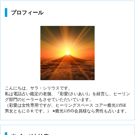
プロフィール
こんにちは、サラ・シリウスです。
私は電話占い鑑定の老舗、『彩愛(さいあい)』を経営し、ヒーリン
グ部門のヒーラーもさせていただいています。
（彩愛は女性専用ですが、ヒーリングスペース コアー癒光ﾕｺｳは
男女ともにＯＫです。） ※癒光ﾕｺｳの会員様なら男性も占います。