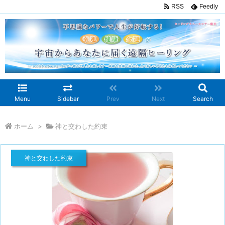
RSS
Feedly
Menu
Sidebar
Prev
Next
Search
ホーム
>
神と交わした約束
神と交わした約束