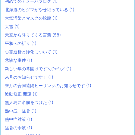
初めてのアメーバブログ
(1)
北海道のヒグマがやせ細っている
(1)
大気汚染とマスクの蛇腹
(1)
大雪
(1)
天空から降りてくる言葉
(58)
平和への祈り
(1)
心霊透析と浄化について
(1)
悲惨な事件
(1)
新しい年の幕開けです＼(^o^)／
(1)
来月のお知らせです！
(1)
来月の合同遠隔ヒーリングのお知らせです
(1)
波動修正 開運
(1)
無人島に名前をつけた
(1)
熱中症 猛暑
(1)
熱中症対策
(1)
猛暑の余波
(1)