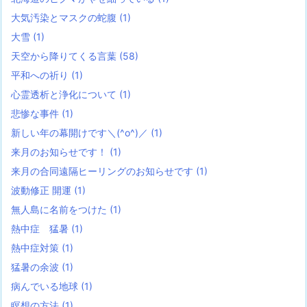
大気汚染とマスクの蛇腹
(1)
大雪
(1)
天空から降りてくる言葉
(58)
平和への祈り
(1)
心霊透析と浄化について
(1)
悲惨な事件
(1)
新しい年の幕開けです＼(^o^)／
(1)
来月のお知らせです！
(1)
来月の合同遠隔ヒーリングのお知らせです
(1)
波動修正 開運
(1)
無人島に名前をつけた
(1)
熱中症 猛暑
(1)
熱中症対策
(1)
猛暑の余波
(1)
病んでいる地球
(1)
瞑想の方法
(1)