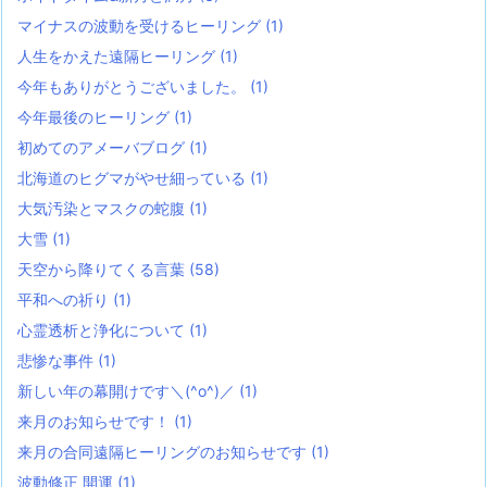
マイナスの波動を受けるヒーリング
(1)
人生をかえた遠隔ヒーリング
(1)
今年もありがとうございました。
(1)
今年最後のヒーリング
(1)
初めてのアメーバブログ
(1)
北海道のヒグマがやせ細っている
(1)
大気汚染とマスクの蛇腹
(1)
大雪
(1)
天空から降りてくる言葉
(58)
平和への祈り
(1)
心霊透析と浄化について
(1)
悲惨な事件
(1)
新しい年の幕開けです＼(^o^)／
(1)
来月のお知らせです！
(1)
来月の合同遠隔ヒーリングのお知らせです
(1)
波動修正 開運
(1)