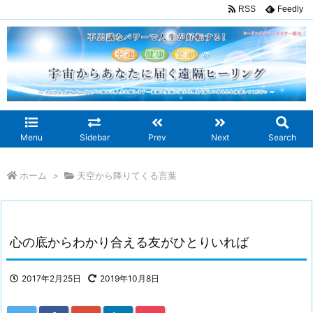
RSS
Feedly
Menu
Sidebar
Prev
Next
Search
ホーム
>
天空から降りてくる言葉
心の底からわかり合える友がひとりいれば
2017年2月25日
2019年10月8日