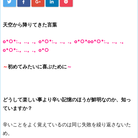
天空から降りてきた言葉
o*○*:.。..。.。o*○*:.。..。.。o*○*oo*○*:.。..。.。
o*○*:.。..。.。o*○
～
初めてみたいに喜ぶために
～
どうして楽しい事より辛い記憶のほうが鮮明なのか、知っ
ていますか？
辛いことをよく覚えているのは同じ失敗を繰り返さないた
め。